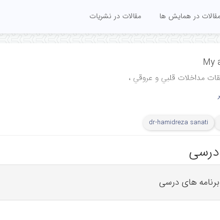
قالات در همایش ها
مقالات در نشریات
My a
ﻘﺎت ﻣﺪاﺧﻼت ﻗﻠﺒﻲ و ﻋﺮوﻗﻲ ،
ی، تحقیقاتی و درمانی
ق شهید رجایی، دانشگاه
dr-hamidreza sanati
ایران، تهران، ایران
Cardiovascular In
 درسی
Researc
Rajaie Card
رنامه های درسی
Medical and Researc
Iran Uni