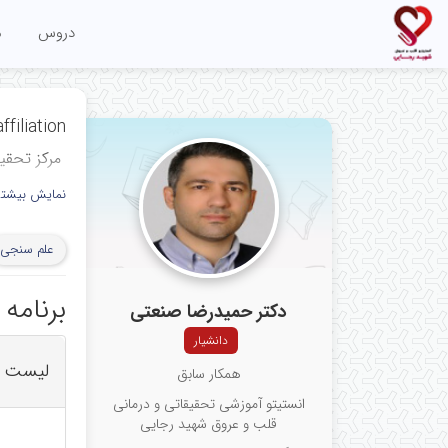
دروس
م
ffiliation
ﻣﺮﻛﺰ ﺗﺤﻘﯿ
مرکز آموزش
نمایش بیشتر
قلب و عرو
علم سنجی
علوم پزشکی 
tervention
برنامه
دکتر حمیدرضا صنعتی
h Center,
دانشیار
iovascular
لیست ب
همکار سابق
h Center,
انستیتو آموزشی تحقیقاتی و درمانی
قلب و عروق شهید رجایی
versity of